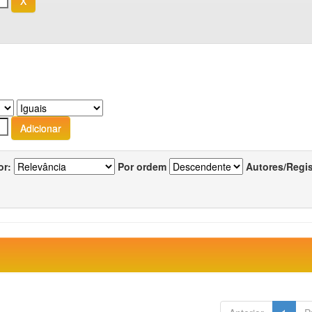
or:
Por ordem
Autores/Regi