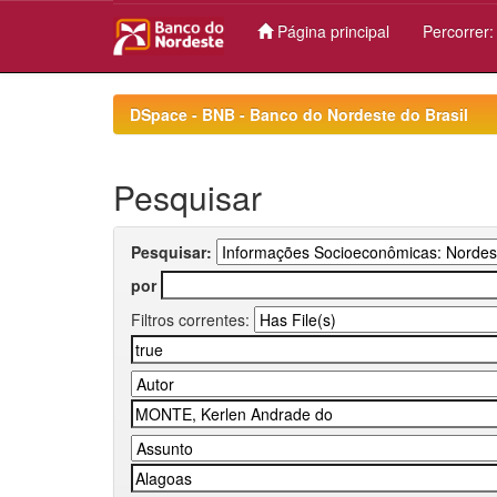
Página principal
Percorrer
Skip
navigation
DSpace - BNB - Banco do Nordeste do Brasil
Pesquisar
Pesquisar:
por
Filtros correntes: