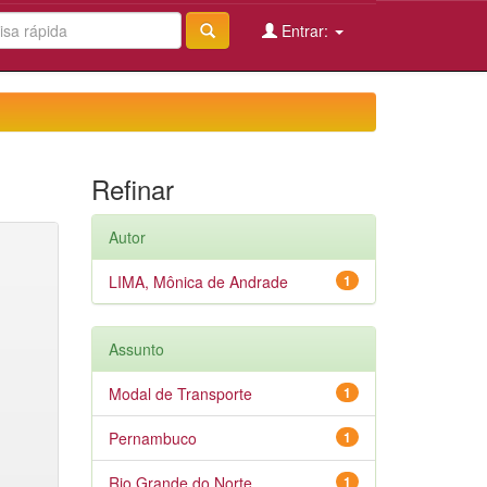
Entrar:
Refinar
Autor
LIMA, Mônica de Andrade
1
Assunto
Modal de Transporte
1
Pernambuco
1
Rio Grande do Norte
1