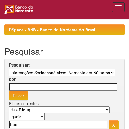
Skip
navigation
DSpace - BNB - Banco do Nordeste do Brasil
Pesquisar
Pesquisar:
por
Filtros correntes: