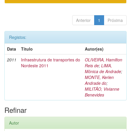
Anterior
1
Próxima
Registos:
Data
Título
Autor(es)
2011
Infraestrutura de transportes do
OLIVEIRA, Hamilton
Nordeste 2011
Reis de
;
LIMA,
Mônica de Andrade
;
MONTE, Kerlen
Andrade do
;
MILITÃO, Vivianne
Benevides
Refinar
Autor