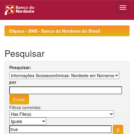
Skip
navigation
DSpace - BNB - Banco do Nordeste do Brasil
Pesquisar
Pesquisar:
por
Filtros correntes: