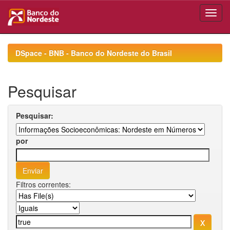
Skip
navigation
DSpace - BNB - Banco do Nordeste do Brasil
Pesquisar
Pesquisar:
por
Filtros correntes: