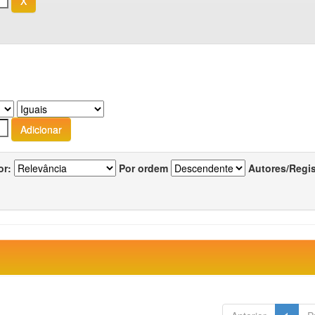
or:
Por ordem
Autores/Regi