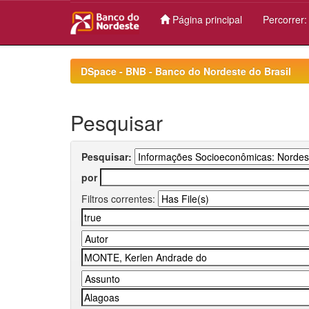
Página principal
Percorrer
Skip
navigation
DSpace - BNB - Banco do Nordeste do Brasil
Pesquisar
Pesquisar:
por
Filtros correntes: