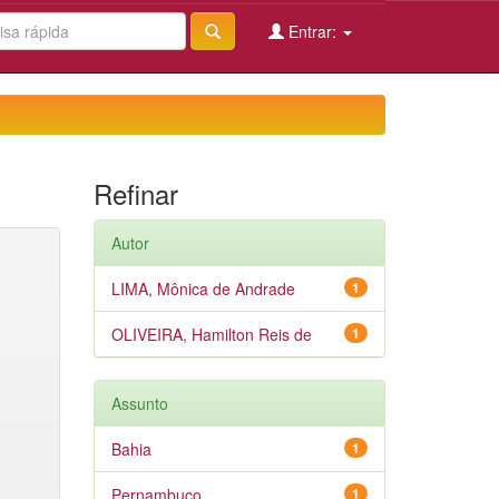
Entrar:
Refinar
Autor
LIMA, Mônica de Andrade
1
OLIVEIRA, Hamilton Reis de
1
Assunto
Bahia
1
Pernambuco
1