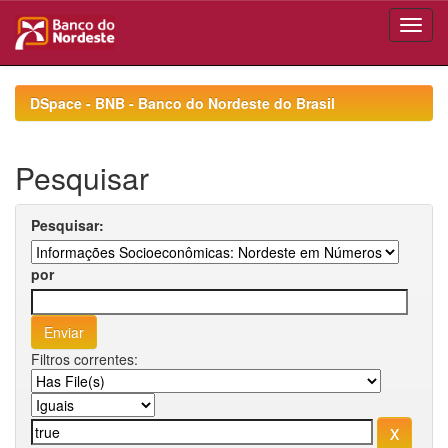
Skip
navigation
DSpace - BNB - Banco do Nordeste do Brasil
Pesquisar
Pesquisar:
por
Filtros correntes: