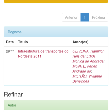
Anterior
1
Próxima
Registos:
Data
Título
Autor(es)
2011
Infraestrutura de transportes do
OLIVEIRA, Hamilton
Nordeste 2011
Reis de
;
LIMA,
Mônica de Andrade
;
MONTE, Kerlen
Andrade do
;
MILITÃO, Vivianne
Benevides
Refinar
Autor