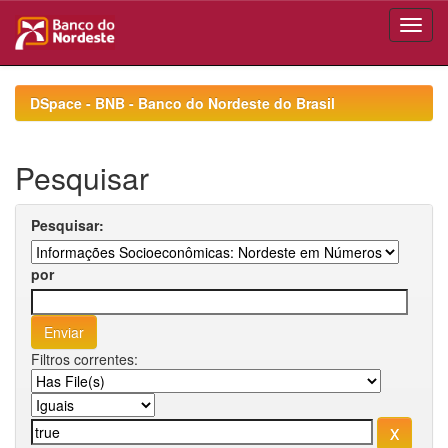
Skip
navigation
DSpace - BNB - Banco do Nordeste do Brasil
Pesquisar
Pesquisar:
por
Filtros correntes: