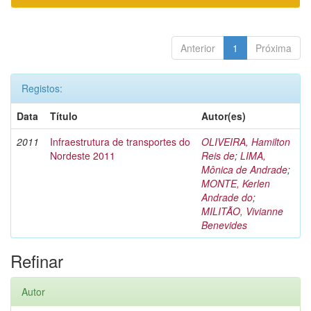
Anterior
1
Próxima
Registos:
Data
Título
Autor(es)
2011
Infraestrutura de transportes do
OLIVEIRA, Hamilton
Nordeste 2011
Reis de
;
LIMA,
Mônica de Andrade
;
MONTE, Kerlen
Andrade do
;
MILITÃO, Vivianne
Benevides
Refinar
Autor