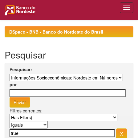
Skip
navigation
DSpace - BNB - Banco do Nordeste do Brasil
Pesquisar
Pesquisar:
por
Filtros correntes: