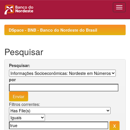
Skip
navigation
DSpace - BNB - Banco do Nordeste do Brasil
Pesquisar
Pesquisar:
por
Filtros correntes: