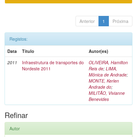
Anterior
1
Próxima
Registos:
Data
Título
Autor(es)
2011
Infraestrutura de transportes do
OLIVEIRA, Hamilton
Nordeste 2011
Reis de
;
LIMA,
Mônica de Andrade
;
MONTE, Kerlen
Andrade do
;
MILITÃO, Vivianne
Benevides
Refinar
Autor