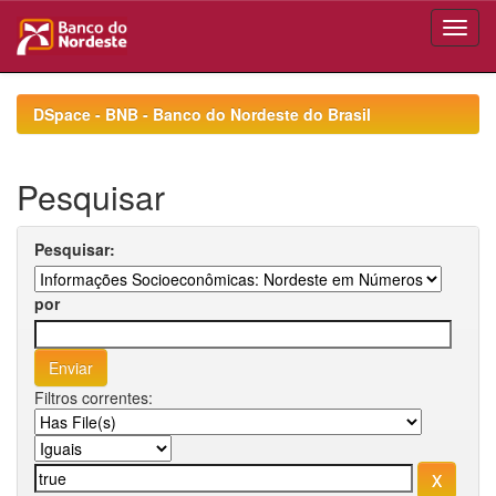
Skip
navigation
DSpace - BNB - Banco do Nordeste do Brasil
Pesquisar
Pesquisar:
por
Filtros correntes: