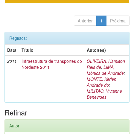
Anterior
1
Próxima
Registos:
Data
Título
Autor(es)
2011
Infraestrutura de transportes do
OLIVEIRA, Hamilton
Nordeste 2011
Reis de
;
LIMA,
Mônica de Andrade
;
MONTE, Kerlen
Andrade do
;
MILITÃO, Vivianne
Benevides
Refinar
Autor