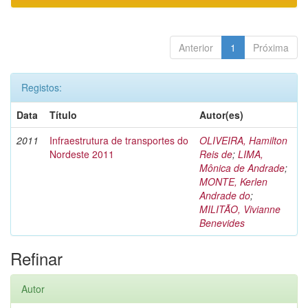
Anterior
1
Próxima
Registos:
Data
Título
Autor(es)
2011
Infraestrutura de transportes do
OLIVEIRA, Hamilton
Nordeste 2011
Reis de
;
LIMA,
Mônica de Andrade
;
MONTE, Kerlen
Andrade do
;
MILITÃO, Vivianne
Benevides
Refinar
Autor