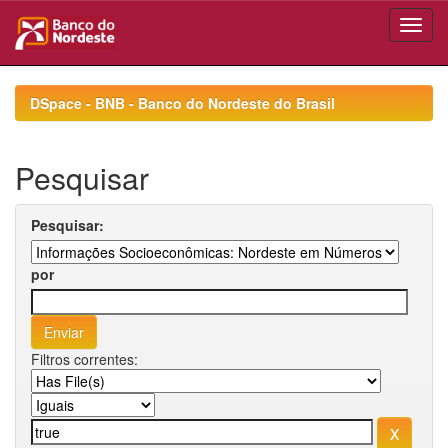
Skip
navigation
DSpace - BNB - Banco do Nordeste do Brasil
Pesquisar
Pesquisar:
por
Filtros correntes: