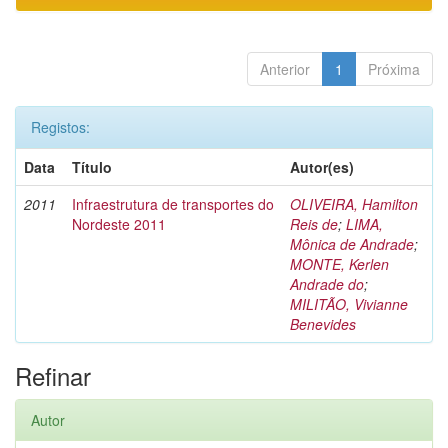
Anterior
1
Próxima
Registos:
Data
Título
Autor(es)
2011
Infraestrutura de transportes do
OLIVEIRA, Hamilton
Nordeste 2011
Reis de
;
LIMA,
Mônica de Andrade
;
MONTE, Kerlen
Andrade do
;
MILITÃO, Vivianne
Benevides
Refinar
Autor