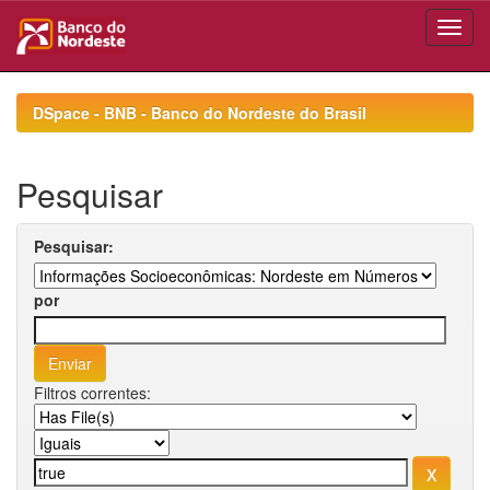
Skip
navigation
DSpace - BNB - Banco do Nordeste do Brasil
Pesquisar
Pesquisar:
por
Filtros correntes: