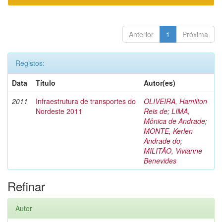
Anterior
1
Próxima
Registos:
Data
Título
Autor(es)
2011
Infraestrutura de transportes do
OLIVEIRA, Hamilton
Nordeste 2011
Reis de
;
LIMA,
Mônica de Andrade
;
MONTE, Kerlen
Andrade do
;
MILITÃO, Vivianne
Benevides
Refinar
Autor