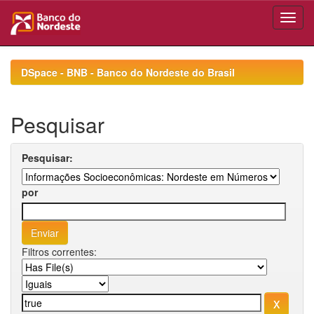
Skip
navigation
DSpace - BNB - Banco do Nordeste do Brasil
Pesquisar
Pesquisar:
por
Filtros correntes: