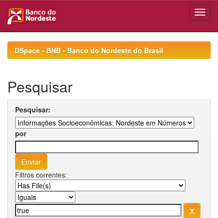
Skip
navigation
DSpace - BNB - Banco do Nordeste do Brasil
Pesquisar
Pesquisar:
por
Filtros correntes: