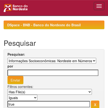
Skip
navigation
DSpace - BNB - Banco do Nordeste do Brasil
Pesquisar
Pesquisar:
por
Filtros correntes: