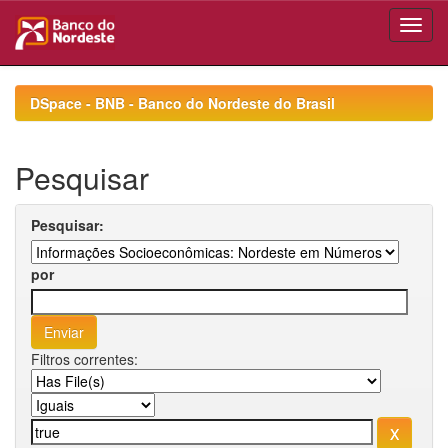
Skip
navigation
DSpace - BNB - Banco do Nordeste do Brasil
Pesquisar
Pesquisar:
por
Filtros correntes: