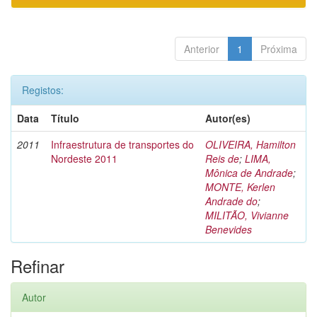
Anterior
1
Próxima
Registos:
Data
Título
Autor(es)
2011
Infraestrutura de transportes do
OLIVEIRA, Hamilton
Nordeste 2011
Reis de
;
LIMA,
Mônica de Andrade
;
MONTE, Kerlen
Andrade do
;
MILITÃO, Vivianne
Benevides
Refinar
Autor