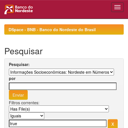
Skip
navigation
DSpace - BNB - Banco do Nordeste do Brasil
Pesquisar
Pesquisar:
por
Filtros correntes: