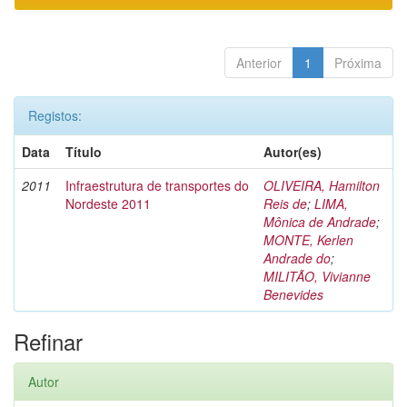
Anterior
1
Próxima
Registos:
Data
Título
Autor(es)
2011
Infraestrutura de transportes do
OLIVEIRA, Hamilton
Nordeste 2011
Reis de
;
LIMA,
Mônica de Andrade
;
MONTE, Kerlen
Andrade do
;
MILITÃO, Vivianne
Benevides
Refinar
Autor