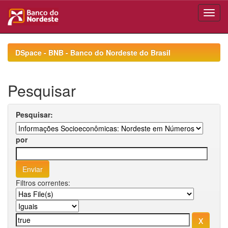
Skip
navigation
DSpace - BNB - Banco do Nordeste do Brasil
Pesquisar
Pesquisar:
por
Filtros correntes: