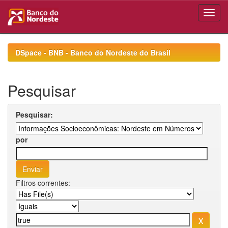
Skip
navigation
DSpace - BNB - Banco do Nordeste do Brasil
Pesquisar
Pesquisar:
por
Filtros correntes: