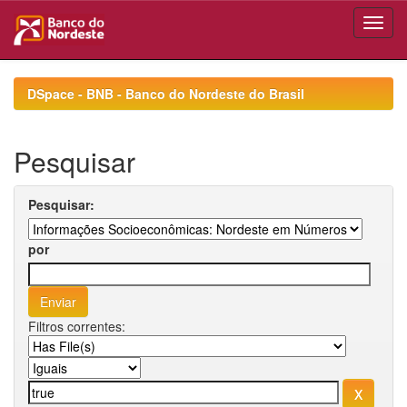
Skip
navigation
DSpace - BNB - Banco do Nordeste do Brasil
Pesquisar
Pesquisar:
por
Filtros correntes: