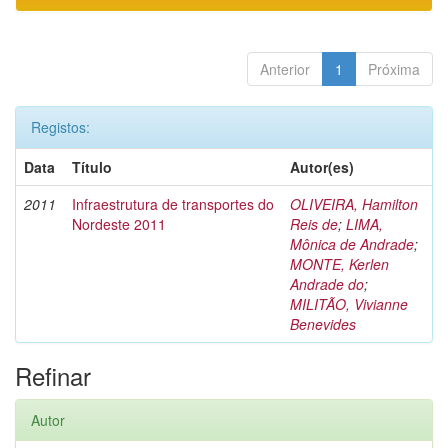
Anterior
1
Próxima
Registos:
Data
Título
Autor(es)
2011
Infraestrutura de transportes do
OLIVEIRA, Hamilton
Nordeste 2011
Reis de
;
LIMA,
Mônica de Andrade
;
MONTE, Kerlen
Andrade do
;
MILITÃO, Vivianne
Benevides
Refinar
Autor