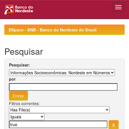
Skip
navigation
DSpace - BNB - Banco do Nordeste do Brasil
Pesquisar
Pesquisar:
por
Filtros correntes: