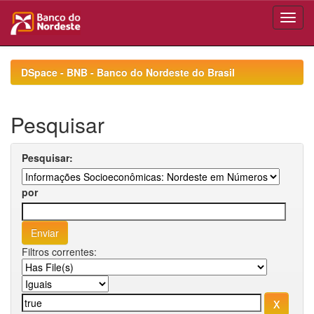
Skip
navigation
DSpace - BNB - Banco do Nordeste do Brasil
Pesquisar
Pesquisar:
por
Filtros correntes: