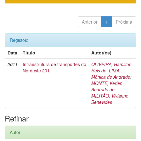
Anterior
1
Próxima
Registos:
Data
Título
Autor(es)
2011
Infraestrutura de transportes do
OLIVEIRA, Hamilton
Nordeste 2011
Reis de
;
LIMA,
Mônica de Andrade
;
MONTE, Kerlen
Andrade do
;
MILITÃO, Vivianne
Benevides
Refinar
Autor