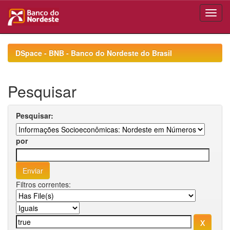
Skip
navigation
DSpace - BNB - Banco do Nordeste do Brasil
Pesquisar
Pesquisar:
por
Filtros correntes: