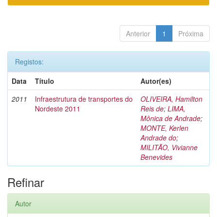
Anterior
1
Próxima
Registos:
Data
Título
Autor(es)
2011
Infraestrutura de transportes do
OLIVEIRA, Hamilton
Nordeste 2011
Reis de
;
LIMA,
Mônica de Andrade
;
MONTE, Kerlen
Andrade do
;
MILITÃO, Vivianne
Benevides
Refinar
Autor