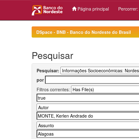
Página principal
Percorrer
Skip
navigation
DSpace - BNB - Banco do Nordeste do Brasil
Pesquisar
Pesquisar:
por
Filtros correntes: