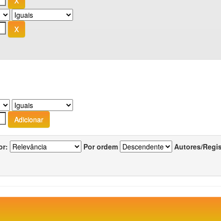
or:
Por ordem
Autores/Regi