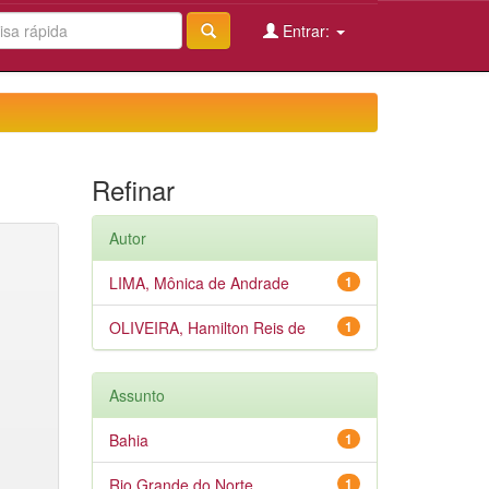
Entrar:
Refinar
Autor
LIMA, Mônica de Andrade
1
OLIVEIRA, Hamilton Reis de
1
Assunto
Bahia
1
Rio Grande do Norte
1