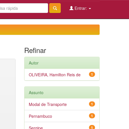
Entrar:
Refinar
Autor
OLIVEIRA, Hamilton Reis de
1
Assunto
Modal de Transporte
1
Pernambuco
1
Sergipe
1