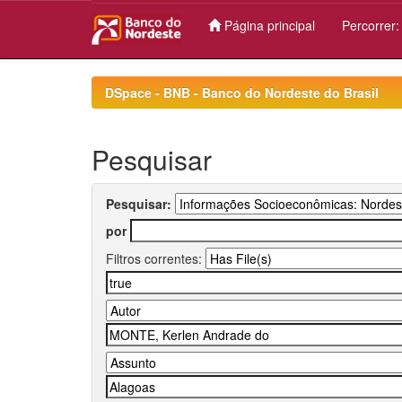
Página principal
Percorrer
Skip
navigation
DSpace - BNB - Banco do Nordeste do Brasil
Pesquisar
Pesquisar:
por
Filtros correntes: