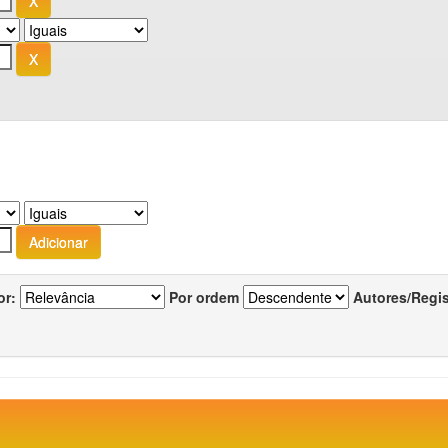
or:
Por ordem
Autores/Regi