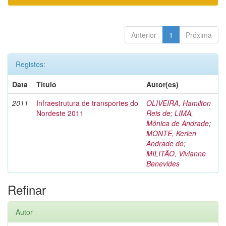
Anterior
1
Próxima
Registos:
Data
Título
Autor(es)
2011
Infraestrutura de transportes do
OLIVEIRA, Hamilton
Nordeste 2011
Reis de
;
LIMA,
Mônica de Andrade
;
MONTE, Kerlen
Andrade do
;
MILITÃO, Vivianne
Benevides
Refinar
Autor