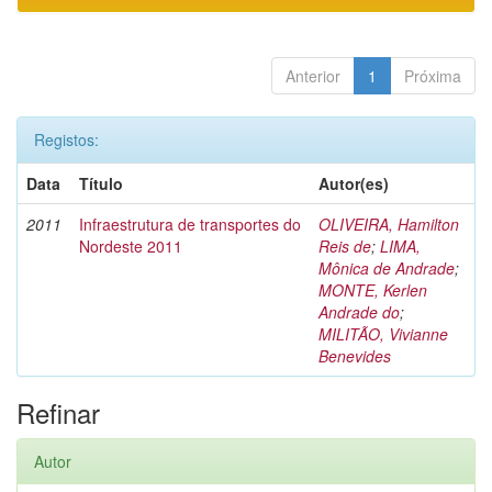
Anterior
1
Próxima
Registos:
Data
Título
Autor(es)
2011
Infraestrutura de transportes do
OLIVEIRA, Hamilton
Nordeste 2011
Reis de
;
LIMA,
Mônica de Andrade
;
MONTE, Kerlen
Andrade do
;
MILITÃO, Vivianne
Benevides
Refinar
Autor