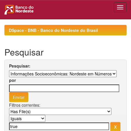
Skip
navigation
DSpace - BNB - Banco do Nordeste do Brasil
Pesquisar
Pesquisar:
por
Filtros correntes: