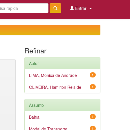
Entrar:
Refinar
Autor
LIMA, Mônica de Andrade
1
OLIVEIRA, Hamilton Reis de
1
Assunto
Bahia
1
Modal de Transporte
1