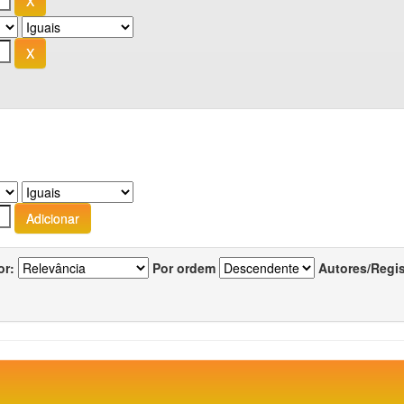
or:
Por ordem
Autores/Regi