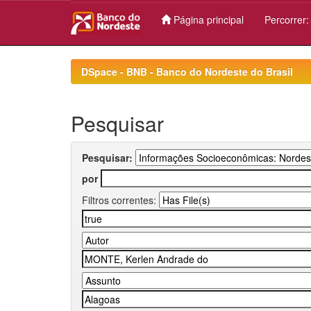
Página principal
Percorrer
Skip
navigation
DSpace - BNB - Banco do Nordeste do Brasil
Pesquisar
Pesquisar:
por
Filtros correntes: