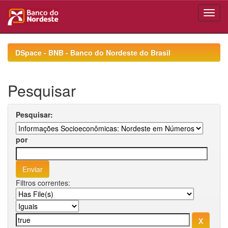
Skip
navigation
DSpace - BNB - Banco do Nordeste do Brasil
Pesquisar
Pesquisar:
por
Filtros correntes: