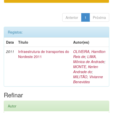
Anterior
1
Próxima
Registos:
Data
Título
Autor(es)
2011
Infraestrutura de transportes do
OLIVEIRA, Hamilton
Nordeste 2011
Reis de
;
LIMA,
Mônica de Andrade
;
MONTE, Kerlen
Andrade do
;
MILITÃO, Vivianne
Benevides
Refinar
Autor