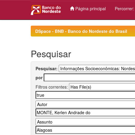
Página principal
Percorrer
Skip
navigation
DSpace - BNB - Banco do Nordeste do Brasil
Pesquisar
Pesquisar:
por
Filtros correntes: