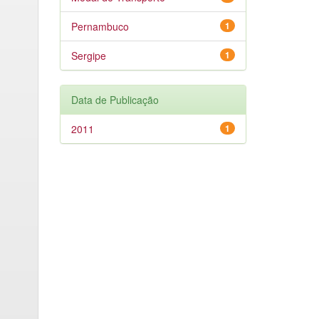
Pernambuco
1
Sergipe
1
Data de Publicação
2011
1