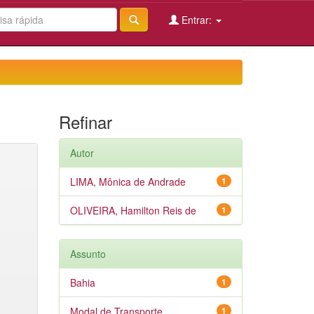
Entrar:
Refinar
Autor
LIMA, Mônica de Andrade
1
OLIVEIRA, Hamilton Reis de
1
Assunto
Bahia
1
Modal de Transporte
1