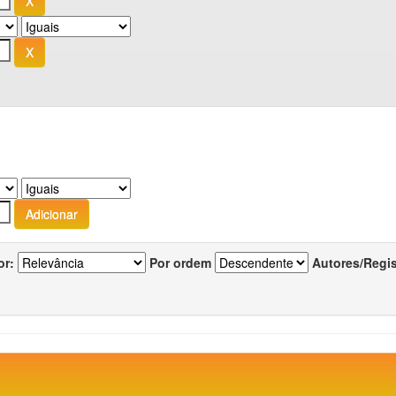
or:
Por ordem
Autores/Regi