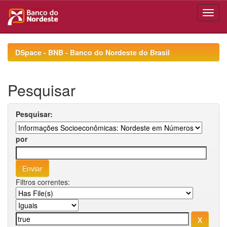
Skip
navigation
DSpace - BNB - Banco do Nordeste do Brasil
Pesquisar
Pesquisar:
por
Filtros correntes: