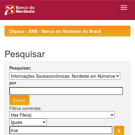
Skip
navigation
DSpace - BNB - Banco do Nordeste do Brasil
Pesquisar
Pesquisar:
por
Filtros correntes: