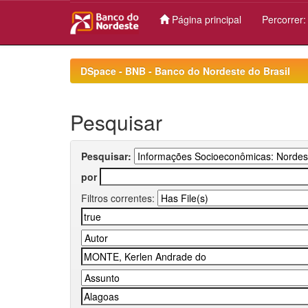
Página principal
Percorrer
Skip
navigation
DSpace - BNB - Banco do Nordeste do Brasil
Pesquisar
Pesquisar:
por
Filtros correntes: