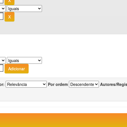
or:
Por ordem
Autores/Regi