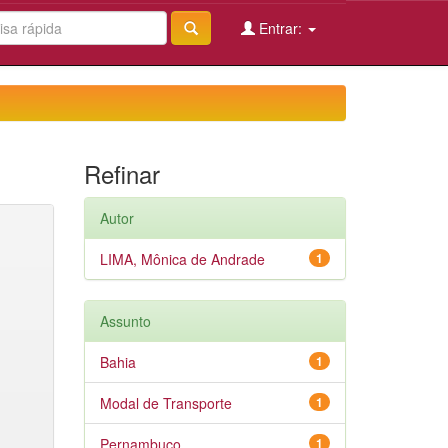
Entrar:
Refinar
Autor
LIMA, Mônica de Andrade
1
Assunto
Bahia
1
Modal de Transporte
1
Pernambuco
1