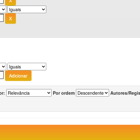
or:
Por ordem
Autores/Regi