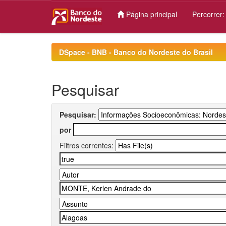
Página principal
Percorrer
Skip
navigation
DSpace - BNB - Banco do Nordeste do Brasil
Pesquisar
Pesquisar:
por
Filtros correntes: