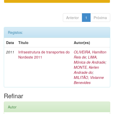
Anterior
1
Próxima
Registos:
Data
Título
Autor(es)
2011
Infraestrutura de transportes do
OLIVEIRA, Hamilton
Nordeste 2011
Reis de
;
LIMA,
Mônica de Andrade
;
MONTE, Kerlen
Andrade do
;
MILITÃO, Vivianne
Benevides
Refinar
Autor