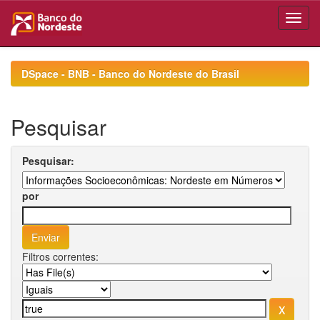
Skip
navigation
DSpace - BNB - Banco do Nordeste do Brasil
Pesquisar
Pesquisar:
por
Filtros correntes: