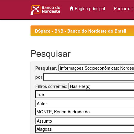
Página principal
Percorrer
Skip
navigation
DSpace - BNB - Banco do Nordeste do Brasil
Pesquisar
Pesquisar:
por
Filtros correntes: