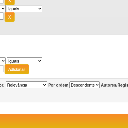
or:
Por ordem
Autores/Regi