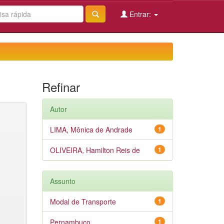
Entrar:
Refinar
Autor
LIMA, Mônica de Andrade
1
OLIVEIRA, Hamilton Reis de
1
Assunto
Modal de Transporte
1
Pernambuco
1