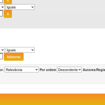
or:
Por ordem
Autores/Regi