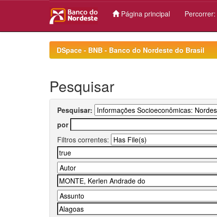
Página principal
Percorrer
Skip
navigation
DSpace - BNB - Banco do Nordeste do Brasil
Pesquisar
Pesquisar:
por
Filtros correntes: