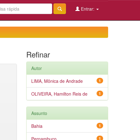
Entrar:
Refinar
Autor
LIMA, Mônica de Andrade
1
OLIVEIRA, Hamilton Reis de
1
Assunto
Bahia
1
Pernambuco
1