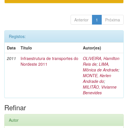
Anterior
1
Próxima
Registos:
Data
Título
Autor(es)
2011
Infraestrutura de transportes do
OLIVEIRA, Hamilton
Nordeste 2011
Reis de
;
LIMA,
Mônica de Andrade
;
MONTE, Kerlen
Andrade do
;
MILITÃO, Vivianne
Benevides
Refinar
Autor