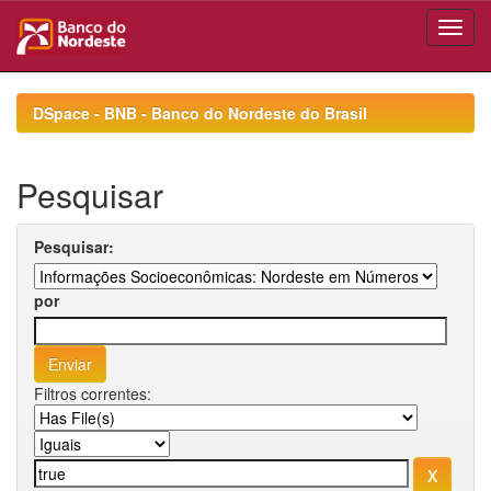
Skip
navigation
DSpace - BNB - Banco do Nordeste do Brasil
Pesquisar
Pesquisar:
por
Filtros correntes: