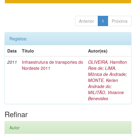
Anterior
1
Próxima
Registos:
Data
Título
Autor(es)
2011
Infraestrutura de transportes do
OLIVEIRA, Hamilton
Nordeste 2011
Reis de
;
LIMA,
Mônica de Andrade
;
MONTE, Kerlen
Andrade do
;
MILITÃO, Vivianne
Benevides
Refinar
Autor