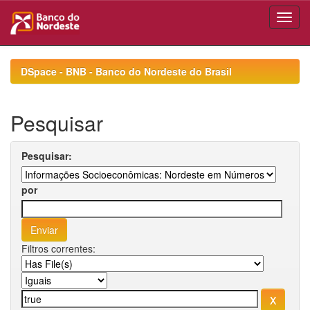
Skip
navigation
DSpace - BNB - Banco do Nordeste do Brasil
Pesquisar
Pesquisar:
por
Filtros correntes: