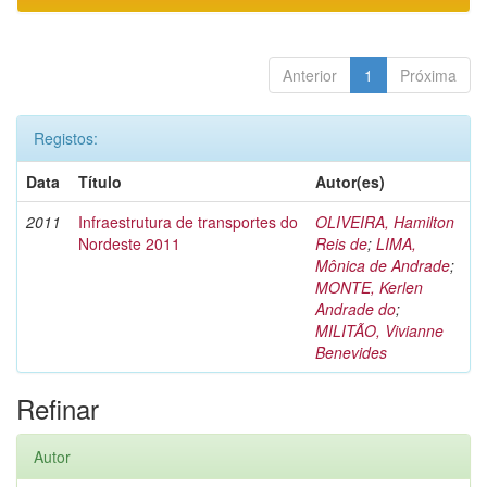
Anterior
1
Próxima
Registos:
Data
Título
Autor(es)
2011
Infraestrutura de transportes do
OLIVEIRA, Hamilton
Nordeste 2011
Reis de
;
LIMA,
Mônica de Andrade
;
MONTE, Kerlen
Andrade do
;
MILITÃO, Vivianne
Benevides
Refinar
Autor