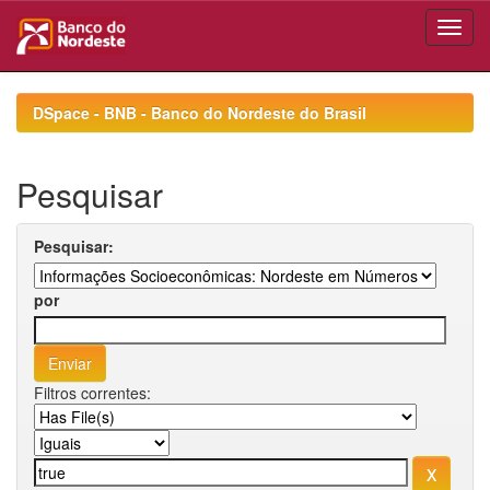
Skip
navigation
DSpace - BNB - Banco do Nordeste do Brasil
Pesquisar
Pesquisar:
por
Filtros correntes: