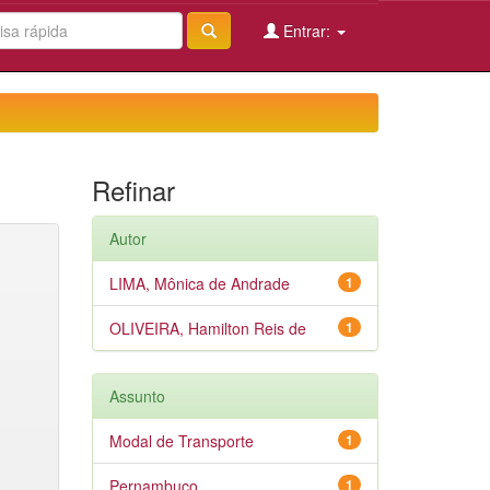
Entrar:
Refinar
Autor
LIMA, Mônica de Andrade
1
OLIVEIRA, Hamilton Reis de
1
Assunto
Modal de Transporte
1
Pernambuco
1