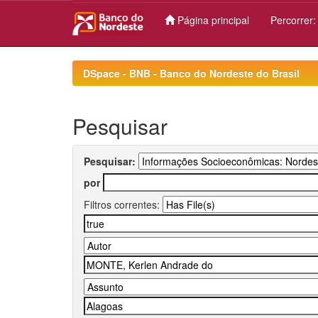
Página principal
Percorrer
Skip
navigation
DSpace - BNB - Banco do Nordeste do Brasil
Pesquisar
Pesquisar:
por
Filtros correntes: