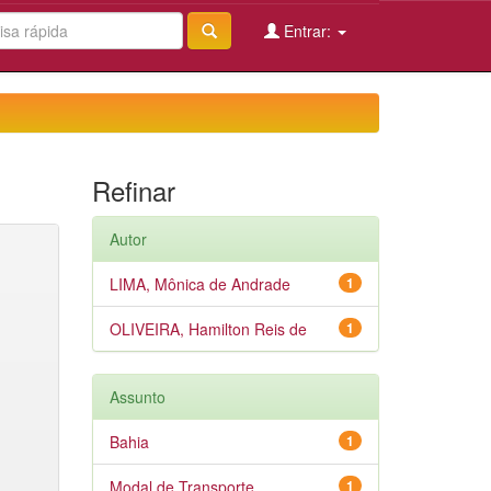
Entrar:
Refinar
Autor
LIMA, Mônica de Andrade
1
OLIVEIRA, Hamilton Reis de
1
Assunto
Bahia
1
Modal de Transporte
1