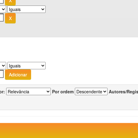
or:
Por ordem
Autores/Regi