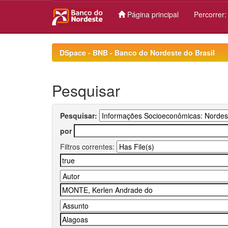
Página principal
Percorrer
Skip
navigation
DSpace - BNB - Banco do Nordeste do Brasil
Pesquisar
Pesquisar:
por
Filtros correntes: