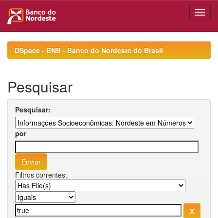
Skip
navigation
DSpace - BNB - Banco do Nordeste do Brasil
Pesquisar
Pesquisar:
por
Filtros correntes: