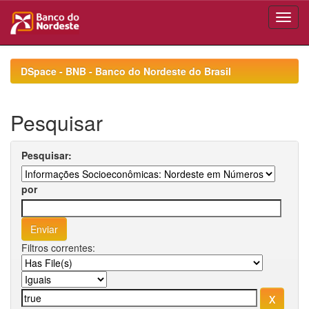
Skip
navigation
DSpace - BNB - Banco do Nordeste do Brasil
Pesquisar
Pesquisar:
por
Filtros correntes: