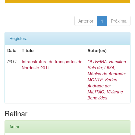
Anterior
1
Próxima
Registos:
Data
Título
Autor(es)
2011
Infraestrutura de transportes do
OLIVEIRA, Hamilton
Nordeste 2011
Reis de
;
LIMA,
Mônica de Andrade
;
MONTE, Kerlen
Andrade do
;
MILITÃO, Vivianne
Benevides
Refinar
Autor