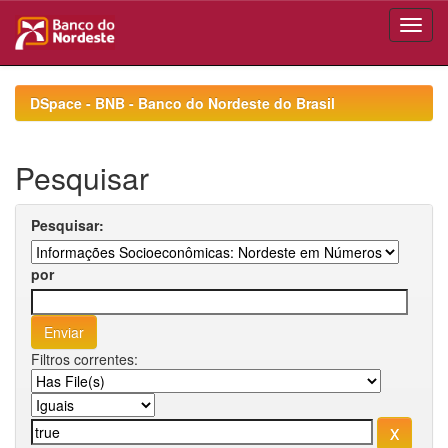
Skip
navigation
DSpace - BNB - Banco do Nordeste do Brasil
Pesquisar
Pesquisar:
por
Filtros correntes: