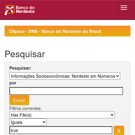
Skip
navigation
DSpace - BNB - Banco do Nordeste do Brasil
Pesquisar
Pesquisar:
por
Filtros correntes: