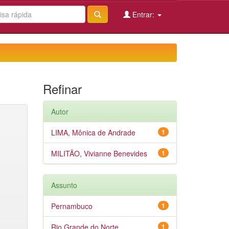
Entrar:
Refinar
Autor
LIMA, Mônica de Andrade
1
MILITÃO, Vivianne Benevides
1
Assunto
Pernambuco
1
Rio Grande do Norte
1