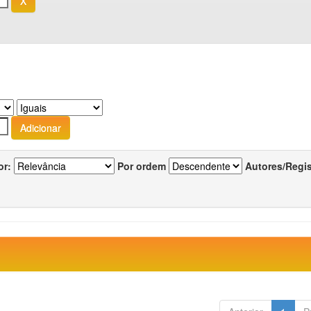
or:
Por ordem
Autores/Regi