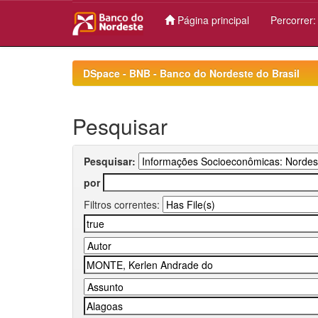
Página principal
Percorrer
Skip
navigation
DSpace - BNB - Banco do Nordeste do Brasil
Pesquisar
Pesquisar:
por
Filtros correntes: