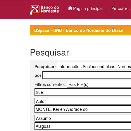
Página principal
Percorrer
Skip
navigation
DSpace - BNB - Banco do Nordeste do Brasil
Pesquisar
Pesquisar:
por
Filtros correntes: