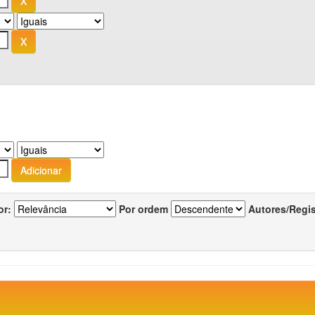
or:
Por ordem
Autores/Regi