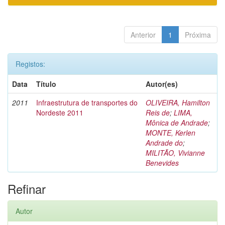
Anterior
1
Próxima
Registos:
Data
Título
Autor(es)
2011
Infraestrutura de transportes do
OLIVEIRA, Hamilton
Nordeste 2011
Reis de
;
LIMA,
Mônica de Andrade
;
MONTE, Kerlen
Andrade do
;
MILITÃO, Vivianne
Benevides
Refinar
Autor