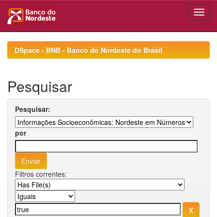
Skip
navigation
DSpace - BNB - Banco do Nordeste do Brasil
Pesquisar
Pesquisar:
por
Filtros correntes: