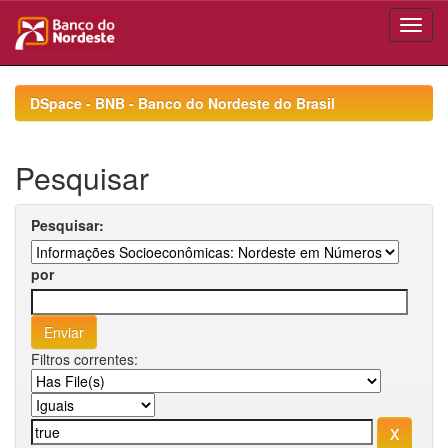
Skip
navigation
DSpace - BNB - Banco do Nordeste do Brasil
Pesquisar
Pesquisar:
por
Filtros correntes: