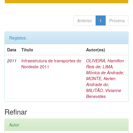
Anterior
1
Próxima
Registos:
Data
Título
Autor(es)
2011
Infraestrutura de transportes do
OLIVEIRA, Hamilton
Nordeste 2011
Reis de
;
LIMA,
Mônica de Andrade
;
MONTE, Kerlen
Andrade do
;
MILITÃO, Vivianne
Benevides
Refinar
Autor